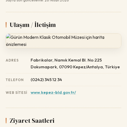
Sayfa son güncelleme: 26 Nisan 2026
Ulaşım / İletişim
Fabrikalar, Namık Kemal Bl. No:225
ADRES
Dokumapark, 07090 Kepez/Antalya, Türkiye
(0242) 345 12 34
TELEFON
www.kepez-bld.gov.tr/
WEB SITESI
Ziyaret Saatleri