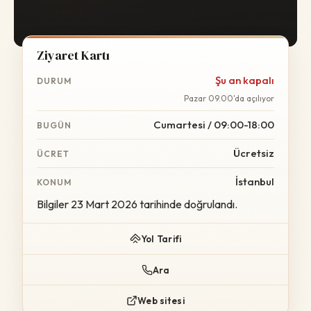
Ziyaret Kartı
Şu an kapalı
DURUM
Pazar 09.00'da açılıyor
Cumartesi / 09:00-18:00
BUGÜN
Ücretsiz
ÜCRET
İstanbul
KONUM
Bilgiler 23 Mart 2026 tarihinde doğrulandı.
Yol Tarifi
Ara
Web sitesi