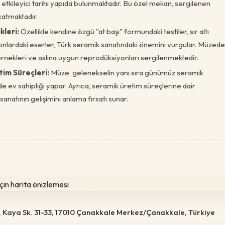
tkileyici tarihi yapıda bulunmaktadır. Bu özel mekan, sergilenen
katmaktadır.
leri:
Özellikle kendine özgü "at başı" formundaki testiler, sır altı
nlardaki eserler, Türk seramik sanatındaki önemini vurgular. Müzede
 örnekleri ve aslına uygun reprodüksiyonları sergilenmektedir.
im Süreçleri:
Müze, gelenekselin yanı sıra günümüz seramik
e ev sahipliği yapar. Ayrıca, seramik üretim süreçlerine dair
sanatının gelişimini anlama fırsatı sunar.
 Kaya Sk. 31-33, 17010 Çanakkale Merkez/Çanakkale, Türkiye