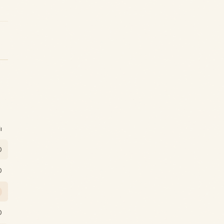
ı
0
0
0