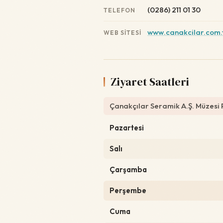
(0286) 211 01 30
TELEFON
www.canakcilar.com.
WEB SITESI
Ziyaret Saatleri
Çanakçılar Seramik A.Ş. Müzesi P
Pazartesi
Salı
Çarşamba
Perşembe
Cuma