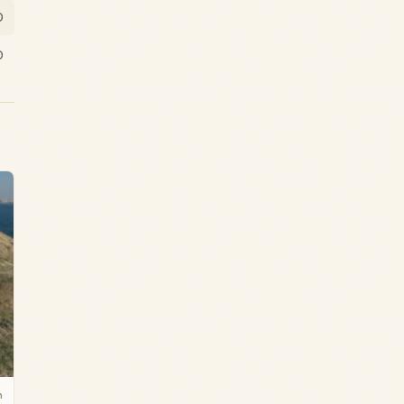
0
0
m