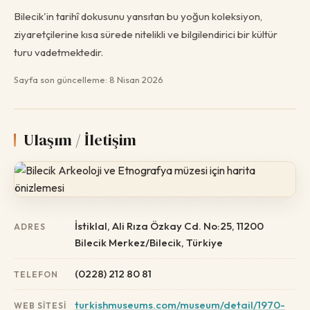
Bilecik'in tarihî dokusunu yansıtan bu yoğun koleksiyon,
ziyaretçilerine kısa sürede nitelikli ve bilgilendirici bir kültür
turu vadetmektedir.
Sayfa son güncelleme: 8 Nisan 2026
Ulaşım / İletişim
İstiklal, Ali Rıza Özkay Cd. No:25, 11200
ADRES
Bilecik Merkez/Bilecik, Türkiye
(0228) 212 80 81
TELEFON
turkishmuseums.com/museum/detail/1970-
WEB SITESI