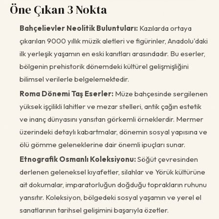
Öne Çıkan 3 Nokta
Bahçelievler Neolitik Buluntuları:
Kazılarda ortaya
çıkarılan 9000 yıllık müzik aletleri ve figürinler, Anadolu'daki
ilk yerleşik yaşamın en eski kanıtları arasındadır. Bu eserler,
bölgenin prehistorik dönemdeki kültürel gelişmişliğini
bilimsel verilerle belgelemektedir.
Roma Dönemi Taş Eserler:
Müze bahçesinde sergilenen
yüksek işçilikli lahitler ve mezar stelleri, antik çağın estetik
ve inanç dünyasını yansıtan görkemli örneklerdir. Mermer
üzerindeki detaylı kabartmalar, dönemin sosyal yapısına ve
ölü gömme geleneklerine dair önemli ipuçları sunar.
Etnografik Osmanlı Koleksiyonu:
Söğüt çevresinden
derlenen geleneksel kıyafetler, silahlar ve Yörük kültürüne
ait dokumalar, imparatorluğun doğduğu toprakların ruhunu
yansıtır. Koleksiyon, bölgedeki sosyal yaşamın ve yerel el
sanatlarının tarihsel gelişimini başarıyla özetler.