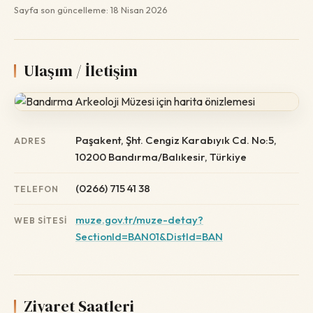
Sayfa son güncelleme: 18 Nisan 2026
Ulaşım / İletişim
Paşakent, Şht. Cengiz Karabıyık Cd. No:5,
ADRES
10200 Bandırma/Balıkesir, Türkiye
(0266) 715 41 38
TELEFON
muze.gov.tr/muze-detay?
WEB SITESI
SectionId=BAN01&DistId=BAN
Ziyaret Saatleri