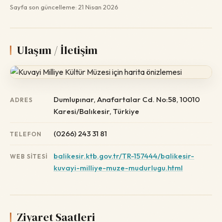
Sayfa son güncelleme: 21 Nisan 2026
Ulaşım / İletişim
Dumlupınar, Anafartalar Cd. No:58, 10010
ADRES
Karesi/Balıkesir, Türkiye
(0266) 243 31 81
TELEFON
balikesir.ktb.gov.tr/TR-157444/balikesir-
WEB SITESI
kuvayi-milliye-muze-mudurlugu.html
Ziyaret Saatleri