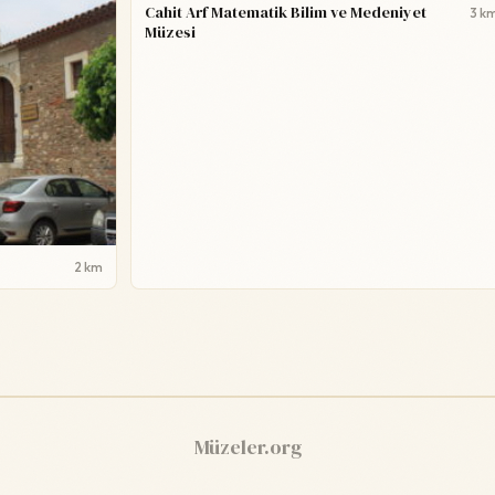
Cahit Arf Matematik Bilim ve Medeniyet
3 k
Müzesi
2 km
Müzeler.org