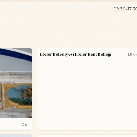
08:30-17:3
Efeler Belediyesi Efeler Kent Belleği
1.8 k
0 m