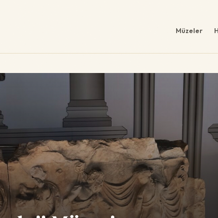
Müzeler
H