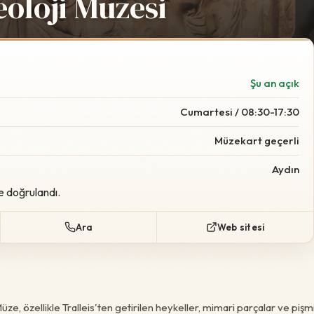
oloji Müzesi
Foto:
Wikimedia Commo
Şu an açık
Cumartesi / 08:30-17:30
Müzekart geçerli
Aydın
e doğrulandı.
Ara
Web sitesi
ze, özellikle Tralleis'ten getirilen heykeller, mimari parçalar ve pişm