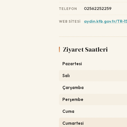
02562252259
TELEFON
aydin.ktb.gov.tr/TR-
WEB SITESI
Ziyaret Saatleri
Pazartesi
Salı
Çarşamba
Perşembe
Cuma
Cumartesi