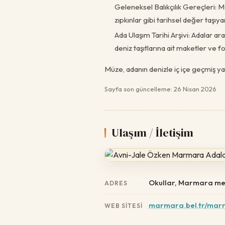
Geleneksel Balıkçılık Gereçleri: Ma
zıpkınlar gibi tarihsel değer taşı
Ada Ulaşım Tarihi Arşivi: Adalar a
deniz taşıtlarına ait maketler ve f
Müze, adanın denizle iç içe geçmiş ya
Sayfa son güncelleme: 26 Nisan 2026
Ulaşım / İletişim
Okullar, Marmara mer
ADRES
marmara.bel.tr/mar
WEB SITESI