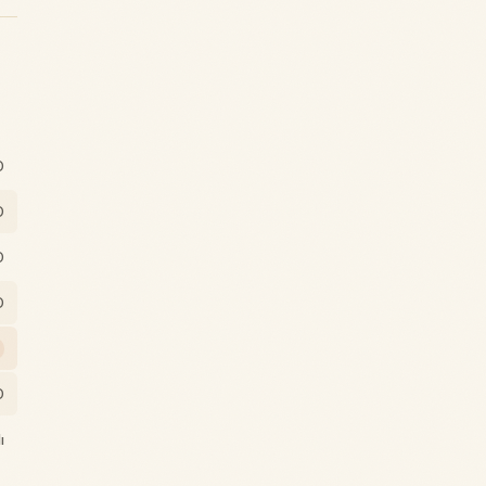
0
0
0
0
0
ı