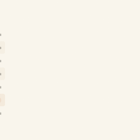
ı
ı
ı
ı
ı
ı