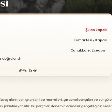
si
Foto:
Wikimedia Commo
Şu an kapalı
Cumartesi / Kapalı
Çanakkale, Eceabat
e doğrulandı.
Yol Tarifi
avaş alanından çıkarılan top mermileri, şarapnel parçaları ve süngüle
n şiddetini yansıtır. Bu parçalar, dönemin acımasız gerçekliğinin sessi