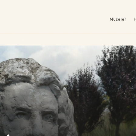
Müzeler
H