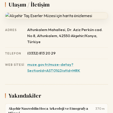
Ulaşım / İletişim
Altunkalem Mahallesi, Dr. Aziz Perkün cad.
ADRES
No 8, Altunkalem, 42550 Akşehir/Konya,
Türkiye
(0332) 813 20 29
TELEFON
muze.gov.tr/muze-detay?
WEB SITESI
SectionId=AST01&DistId=MRK
Yakındakiler
Akşehir Nasreddin Hoca Arkeoloji ve Etnografya
370 m