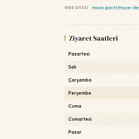
muze.gov.tr/muze-d
WEB SITESI
Ziyaret Saatleri
Pazartesi
Salı
Çarşamba
Perşembe
Cuma
Cumartesi
Pazar