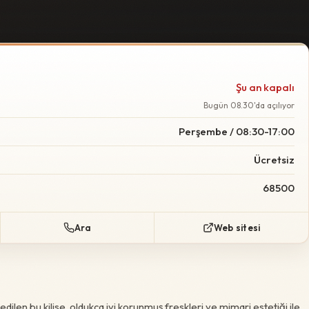
Şu an kapalı
Bugün 08.30'da açılıyor
Perşembe / 08:30-17:00
Ücretsiz
68500
Ara
Web sitesi
l edilen bu kilise, oldukça iyi korunmuş freskleri ve mimari estetiği ile